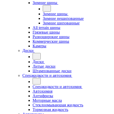
Зимние шины
Зимние шины
Зимние нешипованные
Зимние шипованные
All terrain шины
Грязевые шины
Разноширокие шины
Коммерческие шины
Камеры
Диски
Диски
Литые диски
Штампованные диски
Спецжидкости и автохимия
Спецжидкости и автохимия
Автохимия
Антифризы
Моторные масла
Стеклоомывающая жидкость
Тормозная жидкость