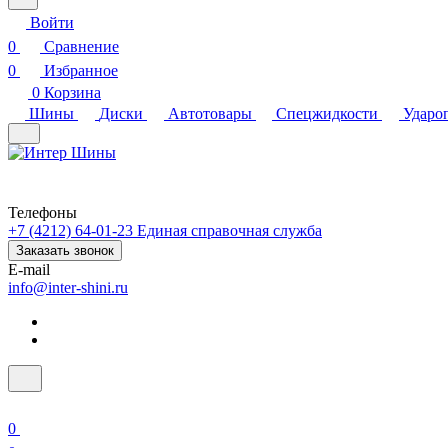
Войти
0
Сравнение
0
Избранное
0
Корзина
Шины
Диски
Автотовары
Спецжидкости
Ударо
Телефоны
+7 (4212) 64-01-23
Единая справочная служба
Заказать звонок
E-mail
info@inter-shini.ru
0