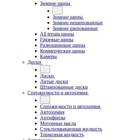
Зимние шины
Зимние шины
Зимние нешипованные
Зимние шипованные
All terrain шины
Грязевые шины
Разноширокие шины
Коммерческие шины
Камеры
Диски
Диски
Литые диски
Штампованные диски
Спецжидкости и автохимия
Спецжидкости и автохимия
Автохимия
Антифризы
Моторные масла
Стеклоомывающая жидкость
Тормозная жидкость