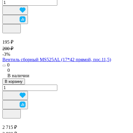
195 ₽
200 ₽
-3%
Вентиль сборный MS525AL (17*42 прямой, пос.11,5)
0
0
В наличии
В корзину
2 715 ₽