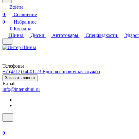
Войти
0
Сравнение
0
Избранное
0
Корзина
Шины
Диски
Автотовары
Спецжидкости
Ударо
Телефоны
+7 (4212) 64-01-23
Единая справочная служба
Заказать звонок
E-mail
info@inter-shini.ru
0