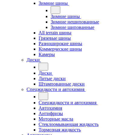
Зимние шины
Зимние шины
Зимние нешипованные
Зимние шипованные
All terrain шины
Грязевые шины
Разноширокие шины
Коммерческие шины
Камеры
Диски
Диски
Литые диски
Штампованные диски
Спецжидкости и автохимия
Спецжидкости и автохимия
Автохимия
Антифризы
Моторные масла
Стеклоомывающая жидкость
Тормозная жидкость