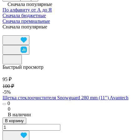
Сначала популярные
По алфавиту от А до Я
Сначала бюджетные
Сначала премиальные
Сначала популярные
Быстрый просмотр
95 ₽
100 ₽
-5%
Щетка стеклоочистителя Snowguard 280 mm (11") Avantech
0
0
В наличии
В корзину