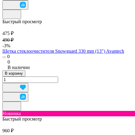
Быстрый просмотр
475 ₽
490 ₽
-3%
Щетка стеклоочистителя Snowguard 330 mm (13") Avantech
0
0
В наличии
В корзину
Новинка
Быстрый просмотр
960 ₽